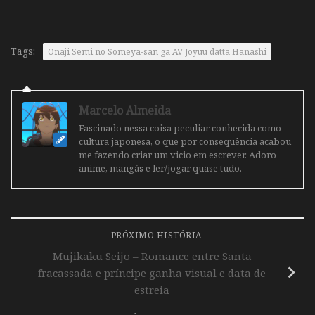
Tags:
Onaji Semi no Someya-san ga AV Joyuu datta Hanashi
Marcelo Almeida
Fascinado nessa coisa peculiar conhecida como
cultura japonesa, o que por consequência acabou
me fazendo criar um vicio em escrever. Adoro
anime, mangás e ler/jogar quase tudo.
PRÓXIMO HISTÓRIA
Mujikaku Seijo – Romance entre Santa
fracassada e príncipe ganha visual e data de
estreia