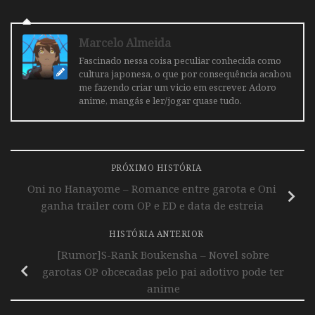
Marcelo Almeida
Fascinado nessa coisa peculiar conhecida como
cultura japonesa, o que por consequência acabou
me fazendo criar um vicio em escrever. Adoro
anime, mangás e ler/jogar quase tudo.
PRÓXIMO HISTÓRIA
Oni no Hanayome – Romance entre garota e Oni
ganha trailer com OP e ED e data de estreia
HISTÓRIA ANTERIOR
[Rumor]S-Rank Boukensha – Novel sobre
garotas OP obcecadas pelo pai adotivo pode ter
anime