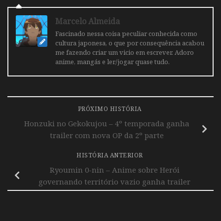
Marcelo Almeida
Fascinado nessa coisa peculiar conhecida como
cultura japonesa, o que por consequência acabou
me fazendo criar um vicio em escrever. Adoro
anime, mangás e ler/jogar quase tudo.
PRÓXIMO HISTÓRIA
Honzuki no Gekokujou – 4º temporada ganha
trailer com nova OP da 2º parte
HISTÓRIA ANTERIOR
Ryoumin 0-nin – Anime sobre Herói
governando território vazio ganha trailer