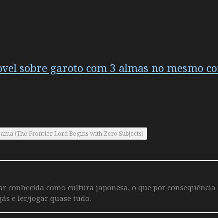
Novel sobre garoto com 3 almas no mesmo c
ma (The Frontier Lord Begins with Zero Subjects)
iar conhecida como cultura japonesa, o que por consequência
ás e ler/jogar quase tudo.