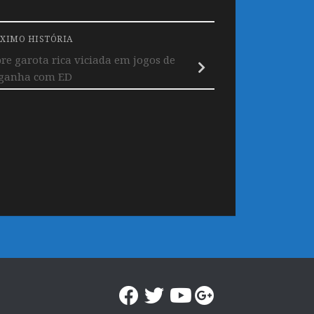
XIMO HISTÓRIA
bre garota rica viciada em jogos de
 ganha com ED