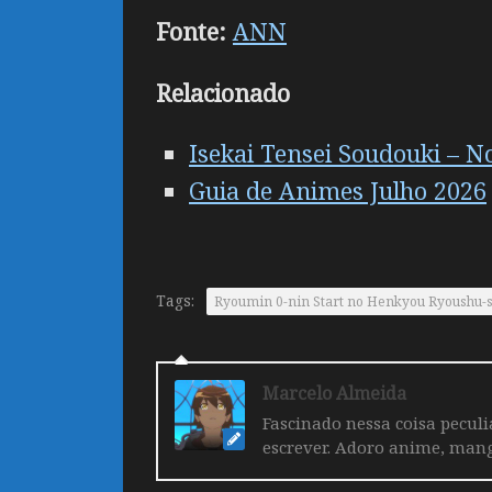
Fonte:
ANN
Relacionado
Isekai Tensei Soudouki – 
Guia de Animes Julho 2026
Tags:
Ryoumin 0-nin Start no Henkyou Ryoushu-sa
Marcelo Almeida
Fascinado nessa coisa pecul
escrever. Adoro anime, mang