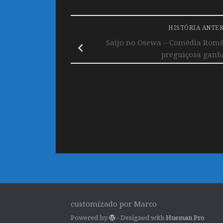
HISTÓRIA ANTE
Saijo no Osewa – Comédia Român
preguiçosa ganha
customizado por Marco
Powered by
- Designed with
Hueman Pro