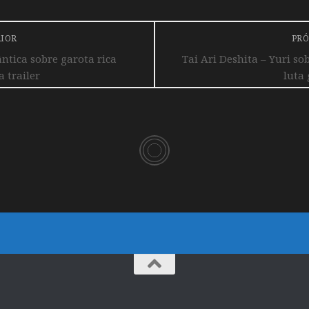
RIOR
PRÓ
tica sobre garota rica
Tai Ari Deshita – Yuri so
 trailer
luta