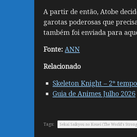
A partir de então, Atobe deci
garotas poderosas que precisa
também foi enviada para aque
Fonte:
ANN
Relacionado
Skeleton Knight – 2º tempo
Guia de Animes Julho 2026
Tags:
Sekai Saikyou no Kouei (The World's Stron