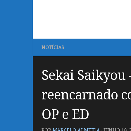
NOTÍCIAS
Sekai Saikyou 
reencarnado c
OP e ED
POR
MARCELO ALMEIDA
·
JUNHO 18, 