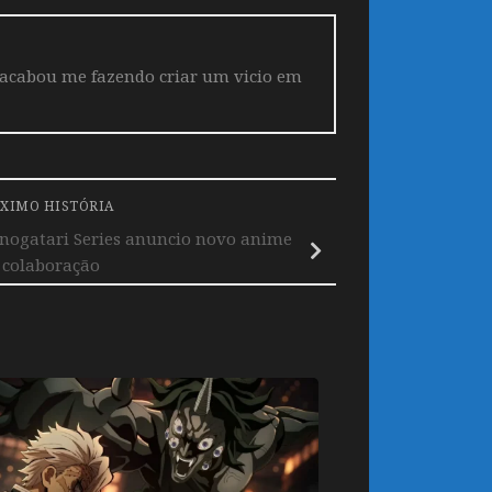
 acabou me fazendo criar um vicio em
XIMO HISTÓRIA
onogatari Series anuncio novo anime
colaboração