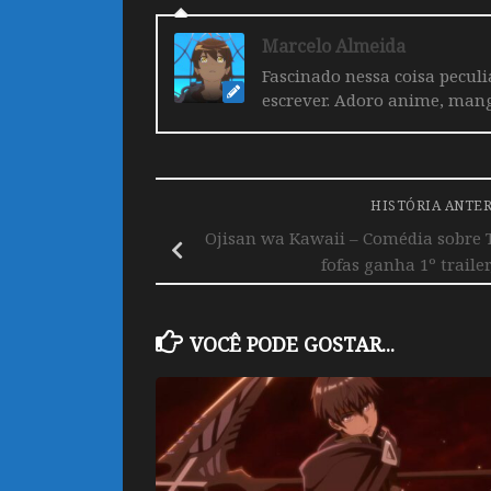
Marcelo Almeida
Fascinado nessa coisa pecul
escrever. Adoro anime, mang
HISTÓRIA ANTE
Ojisan wa Kawaii – Comédia sobre T
fofas ganha 1º trailer
VOCÊ PODE GOSTAR...