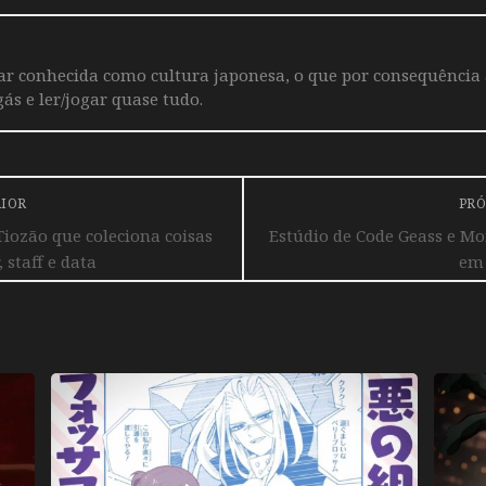
iar conhecida como cultura japonesa, o que por consequência
ás e ler/jogar quase tudo.
RIOR
PRÓ
iozão que coleciona coisas
Estúdio de Code Geass e M
, staff e data
em 