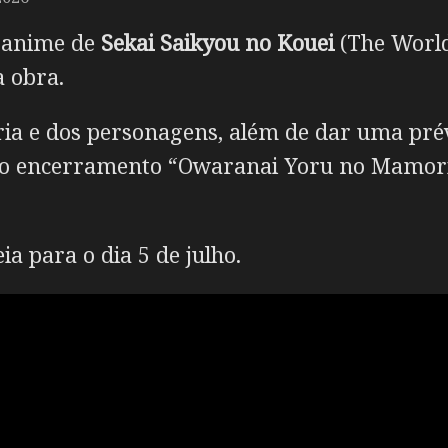
m anime de
Sekai Saikyou no Kouei
(The World
a obra.
ória e dos personagens, além de dar uma prév
 do encerramento “Owaranai Yoru no Mamori
a para o dia 5 de julho.