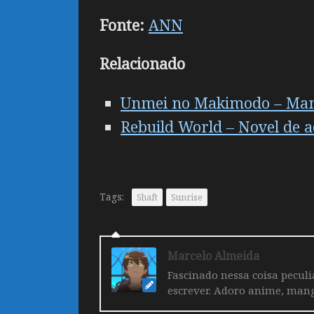
Fonte:
ANN
Relacionado
Unmei no Makimodo – Mang
Rebuild World – Novel de 
Tags:
Shaft
Sunrise
Marcelo Almeida
Fascinado nessa coisa pecul
escrever. Adoro anime, mang