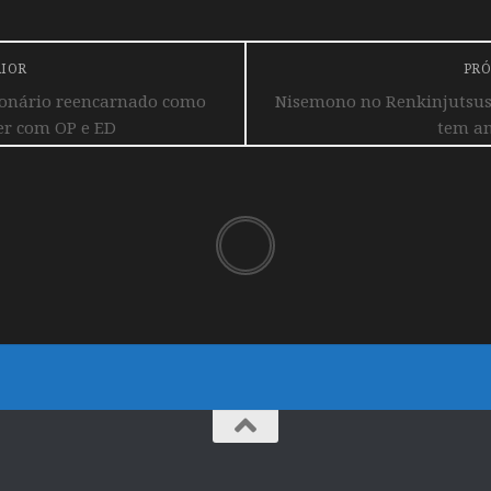
RIOR
PRÓ
ionário reencarnado como
Nisemono no Renkinjutsush
er com OP e ED
tem an