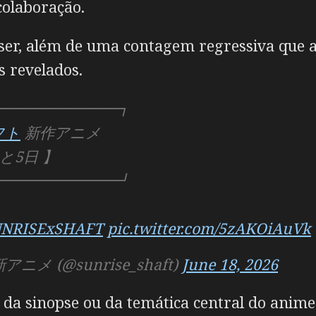
colaboração.
er, além de uma contagem regressiva que a
s revelados.
━━━━━━━━┓
フト
新作アニメ
日 】
━━━━━━━━┛
UNRISExSHAFT
pic.twitter.com/5zAKOiAuVk
 (@sunrise_shaft)
June 18, 2026
da sinopse ou da temática central do anime