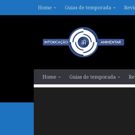
Home
Guias de temporada
Revi
Skip to content
Home
Guias de temporada
Re