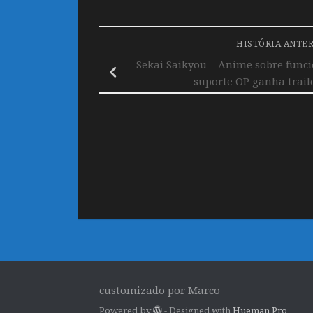
HISTÓRIA ANTE
Sekai Saikyou – Anime sobre func
suporte OP ganha trail
customizado por Marco
Powered by
- Designed with
Hueman Pro