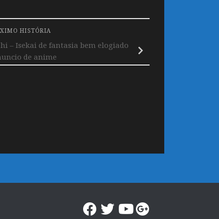
XIMO HISTÓRIA
i – Isekai de fantasia bem elogiado
uncio de anime