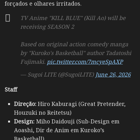
forçados e olhares irritados.
TV Anime "KILL BLUE" (Kill Ao) will be
receiving SEASON 2
Based on original action comedy manga
by "Kuroko's Basketball" author Tadatoshi
Fujimaki.
pic.twitter.com/7mcyeSpAXP
— Sugoi LITE (@SugoiLITE)
June 26, 2026
Staff
Direção:
Hiro Kaburagi (Great Pretender,
Houzuki no Reitetsu)
Design:
Miho Daidouji (Sub-Design em
Aoashi, Dir de Anim em Kuroko’s
Basketball)