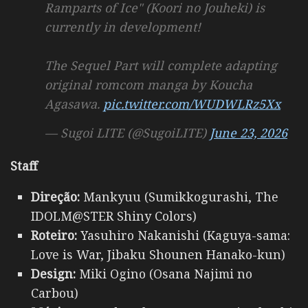
Ramparts of Ice" (Koori no Jouheki) is
currently in development!
The Sequel Part will complete adapting
original romcom manga by Koucha
Agasawa.
pic.twitter.com/WUDWLRz5Xx
— Sugoi LITE (@SugoiLITE)
June 23, 2026
Staff
Direção:
Mankyuu (Sumikkogurashi, The
IDOLM@STER Shiny Colors)
Roteiro:
Yasuhiro Nakanishi (Kaguya-sama:
Love is War, Jibaku Shounen Hanako-kun)
Design:
Miki Ogino (Osana Najimi no
Carbou)