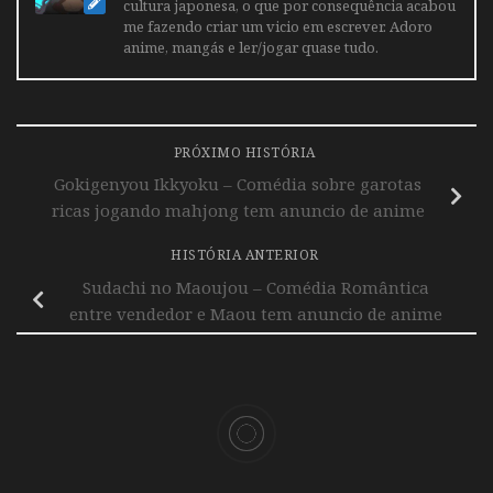
cultura japonesa, o que por consequência acabou
me fazendo criar um vicio em escrever. Adoro
anime, mangás e ler/jogar quase tudo.
PRÓXIMO HISTÓRIA
Gokigenyou Ikkyoku – Comédia sobre garotas
ricas jogando mahjong tem anuncio de anime
HISTÓRIA ANTERIOR
Sudachi no Maoujou – Comédia Romântica
entre vendedor e Maou tem anuncio de anime