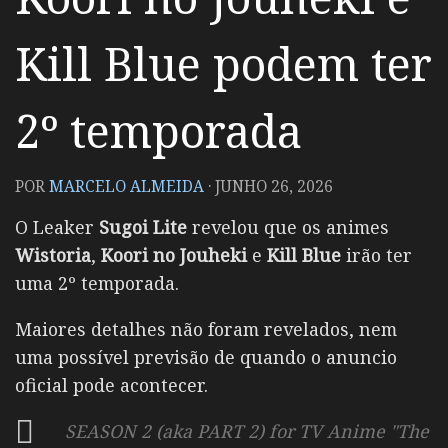
Kill Blue podem ter
2º temporada
POR
MARCELO ALMEIDA
·
JUNHO 26, 2026
O Leaker
Sugoi Lite
revelou que os animes
Wistoria
,
Koori no Jouheki
e
Kill Blue
irão ter
uma 2º temporada.
Maiores detalhes não foram revelados, nem
uma possível previsão de quando o anuncio
oficial pode acontecer.
SEASON 2 (aka PART 2) for TV Anime "The