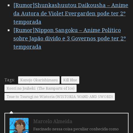
[Rumor]Shunkashuutou Daikousha – Anime
da Autora de Violet Evergarden pode ter 2º
temporada
[Rumor]Nippon Sangoku – Anime Político
sobre Japão divido e 3 Governos pode ter 2º
temporada
Tags:
Kanojo Okarishimasu
Kill Blue
Koori no Jouheki (The Ramparts of Ice)
Tsue to Tsurugi no Wistoria (WISTORIA: WAND AND SWORD)
Marcelo Almeida
Fascinado nessa coisa peculiar conhecida como