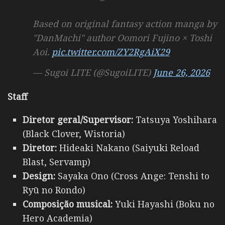
Based on original fantasy action manga by
"DanMachi" author Oomori Fujino × Toshi
Aoi.
pic.twitter.com/ZY2RgAiX29
— Sugoi LITE (@SugoiLITE)
June 26, 2026
Staff
Diretor geral/Supervisor:
Tatsuya Yoshihara
(Black Clover, Wistoria)
Diretor:
Hideaki Nakano (Saiyuki Reload
Blast, Servamp)
Design:
Sayaka Ono (Cross Ange: Tenshi to
Ryū no Rondo)
Composição musical:
Yuki Hayashi (Boku no
Hero Academia)