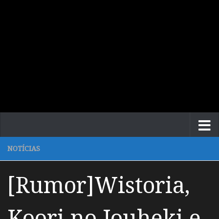
NOTÍCIAS
[Rumor]Wistoria,
Koori no Jouheki e