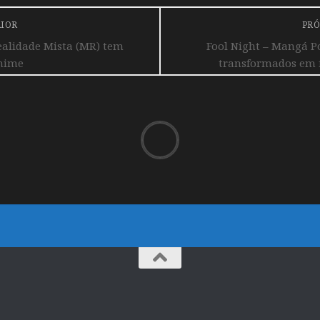
RIOR
PRÓ
ealidade Mista (MR) tem
Fool Night – Mangá P
nime
transformados em 