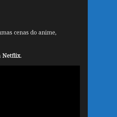
gumas cenas do anime,
a
Netflix
.