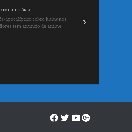
XIMO HISTÓRIA
ós-apocalíptico sobre humanos
flores tem anuncio de anime