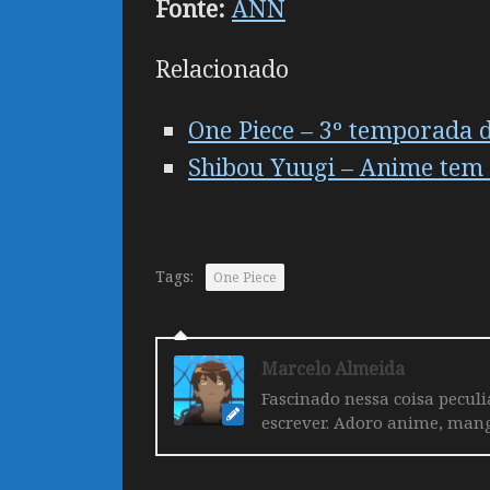
Fonte:
ANN
Relacionado
One Piece – 3º temporada d
Shibou Yuugi – Anime tem 
Tags:
One Piece
Marcelo Almeida
Fascinado nessa coisa pecul
escrever. Adoro anime, mang