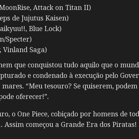
oonRise, Attack on Titan II)
eps de Jujutus Kaisen)
ikyuu!!, Blue Lock)
n/Specter)
, Vinland Saga)
 que conquistou tudo aquilo que o mundo t
Capturado e condenado à execução pelo Gove
s mares. “Meu tesouro? Se quiserem, podem 
ode oferecer!”.
ouro, o One Piece, cobiçado por homens de 
… Assim começou a Grande Era dos Piratas!