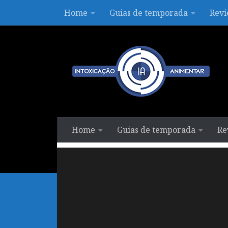
Home
Guias de temporada
Revi
Skip to content
Home
Guias de temporada
Re