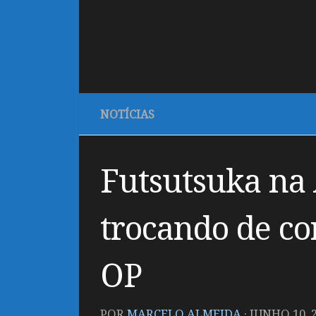
NOTÍCIAS
Futsutsuka na 
trocando de co
OP
POR
MARCELO ALMEIDA
·
JUNHO 10, 