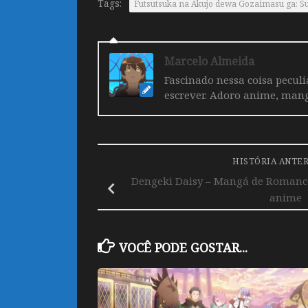
Tags:
Futsutsuka na Akujo dewa Gozaimasu ga: Suu
Marcelo Almeida
Fascinado nessa coisa pecul
escrever. Adoro anime, mang
HISTÓRIA ANTE
Dengeki Daisy – Mangá de Romanc
anime
VOCÊ PODE GOSTAR...