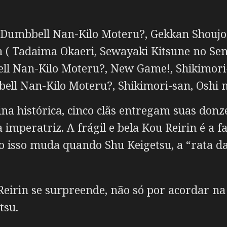
Dumbbell Nan-Kilo Moteru?, Gekkan Shoujo
( Tadaima Okaeri, Sewayaki Kitsune no Sen
ll Nan-Kilo Moteru?, New Game!, Shikimori
ll Nan-Kilo Moteru?, Shikimori-san, Oshi 
a histórica, cinco clãs entregam suas donz
mperatriz. A frágil e bela Kou Reirin é a f
o isso muda quando Shu Keigetsu, a “rata da
 Reirin se surpreende, não só por acordar 
tsu.