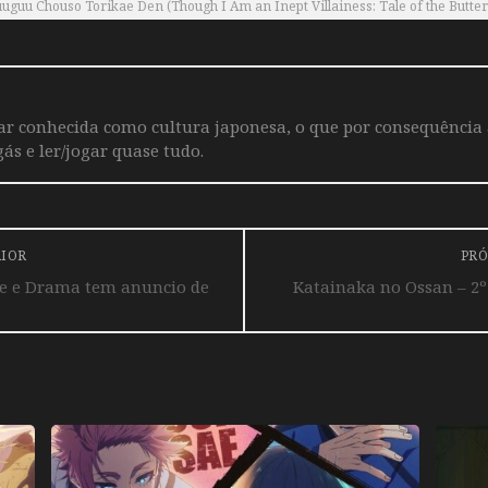
guu Chouso Torikae Den (Though I Am an Inept Villainess: Tale of the Butter
iar conhecida como cultura japonesa, o que por consequência
ás e ler/jogar quase tudo.
RIOR
PRÓ
e e Drama tem anuncio de
Katainaka no Ossan – 2