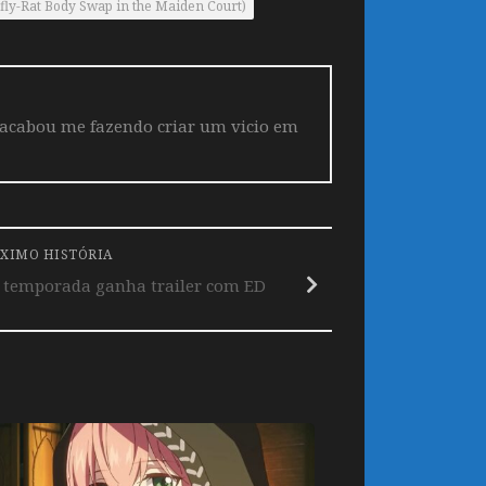
fly-Rat Body Swap in the Maiden Court)
 acabou me fazendo criar um vicio em
XIMO HISTÓRIA
º temporada ganha trailer com ED