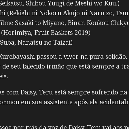
eikatsu, Shibou Yuugi de Meshi wo Kuu.)
i (Rekishi ni Nokoru Akujo ni Naru zo, Tsu
lme Sasaki to Miyano, Binan Koukou Chikyu
Horimiya, Fruit Baskets 2019)
Suba, Nanatsu no Taizai)
Kurebayashi passou a viver na pura solidão
r de seu falecido irmão que está sempre a t
is.
s com Daisy, Teru está sempre sofrendo na
sformou em sua assistente após ela acident
soa por trás da voz de Daisy, Teru vai aos