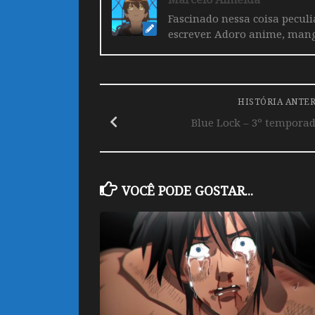
Fascinado nessa coisa pecul
escrever. Adoro anime, mang
HISTÓRIA ANTE
Blue Lock – 3º tempora
VOCÊ PODE GOSTAR...