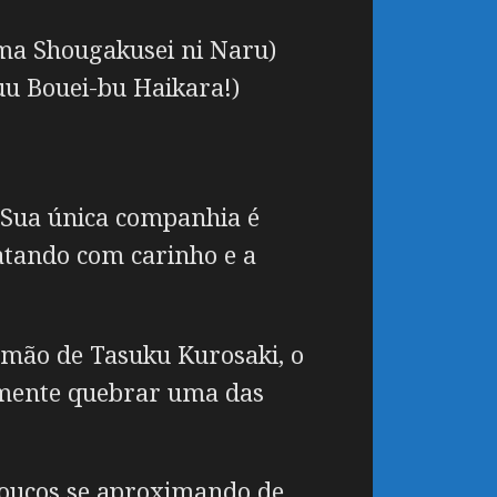
ma Shougakusei ni Naru)
u Bouei-bu Haikara!)
. Sua única companhia é
ratando com carinho e a
 mão de Tasuku Kurosaki, o
almente quebrar uma das
 poucos se aproximando de