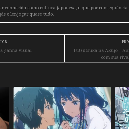
iar conhecida como cultura japonesa, o que por consequência
ás e ler/jogar quase tudo.
RIOR
PRÓ
da ganha visual
Futsutsuka na Akujo – An
com sua riva