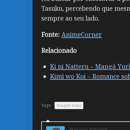
Tasuku, percebendo que mesmo 
sempre ao seu lado.
Fonte:
AnimeCorner
Relacionado
Ki ni Natteru – Mangá Yur
Kimi wo Koi – Romance sob
Tags:
Dengeki Daisy
Marcelo Almeida