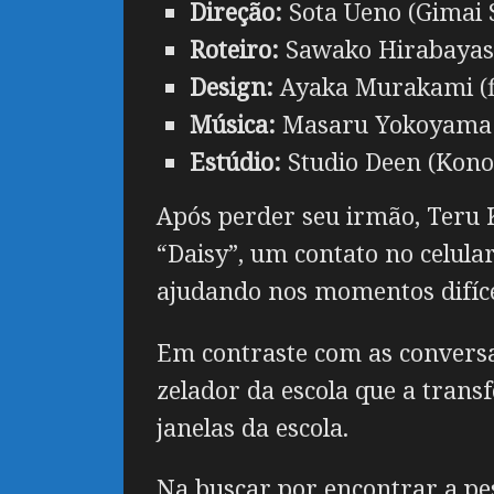
Direção:
Sota Ueno (Gimai S
Roteiro:
Sawako Hirabayash
Design:
Ayaka Murakami (fi
Música:
Masaru Yokoyama (
Estúdio:
Studio Deen (Kono
Após perder seu irmão, Teru 
“Daisy”, um contato no celula
ajudando nos momentos difíce
Em contraste com as conversa
zelador da escola que a tran
janelas da escola.
Na buscar por encontrar a pes