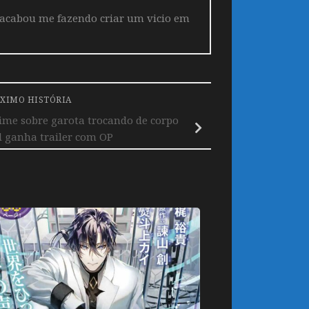
 acabou me fazendo criar um vicio em
XIMO HISTÓRIA
ime sobre garota trocando de corpo
l ganha trailer com OP