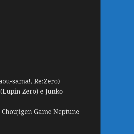
aou-sama!, Re:Zero)
i
(Lupin Zero) e Junko
 Choujigen Game Neptune