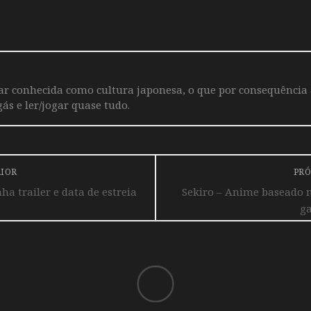
iar conhecida como cultura japonesa, o que por consequência
ás e ler/jogar quase tudo.
RIOR
PRÓ
a trailer e data de estreia
Sekiro – Anime baseado n
ga