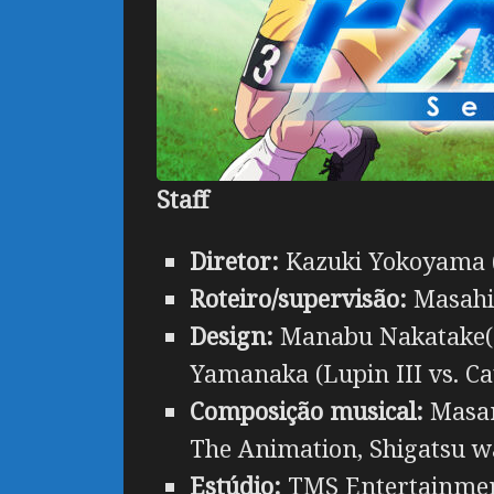
Staff
Diretor:
Kazuki Yokoyama (
Roteiro/supervisão:
Masahir
Design:
Manabu Nakatake(Sh
Yamanaka (Lupin III vs. Cat
Composição musical:
Masar
The Animation, Shigatsu w
Estúdio:
TMS Entertainment