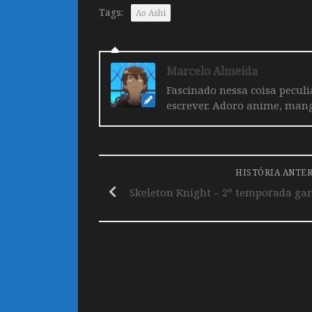
Tags:
Ao Ashi
Marcelo Almeida
Fascinado nessa coisa pecul
escrever. Adoro anime, mang
HISTÓRIA ANTE
Skeleton Knight – 2º temporada ganh