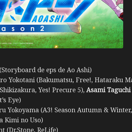
Storyboard de eps de Ao Ashi)
o Yokotani (Bakumatsu, Free!, Hataraku M
ikizakura, Yes! Precure 5),
Asami Taguch
’s Eye)
u Yokoyama (A3! Season Autumn & Winter,
a Kimi no Uso)
 (Dr.Stone, ReLife)