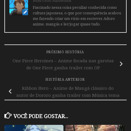
Marcelo Almeida
Fascinado nessa coisa peculiar conhecida como
cultura japonesa, o que por consequência acabou
me fazendo criar um vicio em escrever. Adoro
anime, mangás e ler/jogar quase tudo.
PRÓXIMO HISTÓRIA
One Piece Heroines – Anime focada nas garotas
de One Piece ganha trailer com OP
HISTÓRIA ANTERIOR
Ribbon Hero – Anime de Mangá clássico do
autor de Dororo ganha trailer com Música tema
VOCÊ PODE GOSTAR...