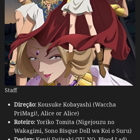
Staff
Direção:
Kousuke Kobayashi (Waccha
PriMagi!, Alice or Alice)
Roteiro:
Yoriko Tomita (Nigejouzu no
Wakagimi, Sono Bisque Doll wa Koi o Suru)
Design:
Kenji Fujisaki (YU-NO, Blood Lad)