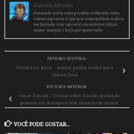
Marcelo Almeida
Fascinado nessa coisa peculiar conhecida como
cultura japonesa, o que por consequência acabou
me fazendo criar um vicio em escrever. Adoro
anime, mangás e ler/jogar quase tudo.
PRÓXIMO HISTÓRIA
Yuusha no Kuzu – Anime ganha trailer para
clímax final
HISTÓRIA ANTERIOR
Omae Tanuki – Drama sobre Tanuki ajudando
pessoas em desespero tem anuncio de anime
VOCÊ PODE GOSTAR...