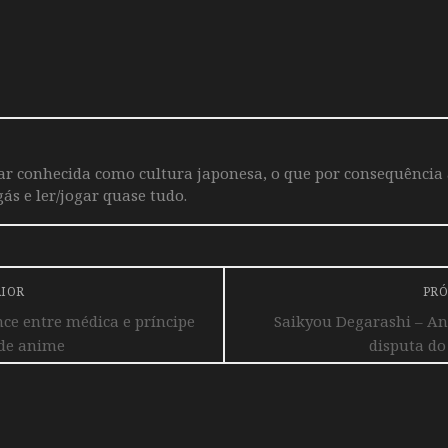
iar conhecida como cultura japonesa, o que por consequência
ás e ler/jogar quase tudo.
RIOR
PRÓ
e entre médica e príncipe
Saikyou Degarashi – A
 de anime
disputa do