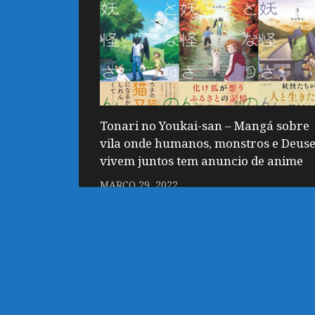
Tonari no Youkai-san – Mangá sobre
vila onde humanos, monstros e Deus
vivem juntos tem anuncio de anime
MARÇO 29, 2022