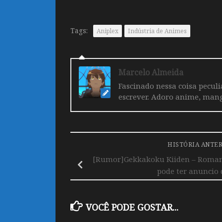
Tags:
Aniplex
Indústria de Animes
Marcelo Almeida
Fascinado nessa coisa pecul
escrever. Adoro anime, mang
HISTÓRIA ANTE
[Rumor]Gekkakoku Kiiden – Romanc
pode ter anuncio
VOCÊ PODE GOSTAR...