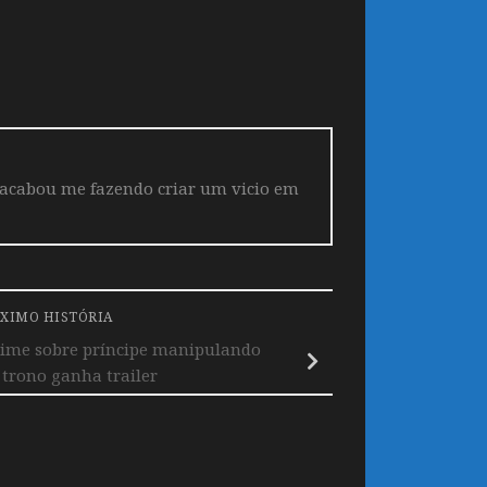
 acabou me fazendo criar um vicio em
XIMO HISTÓRIA
nime sobre príncipe manipulando
 trono ganha trailer