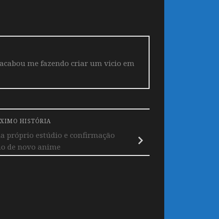
 acabou me fazendo criar um vicio em
XIMO HISTÓRIA
a próprio estúdio e confirmação
o de novo anime