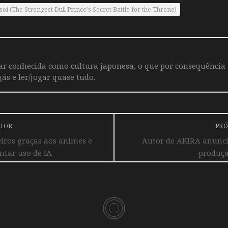
oi (The Strongest Dull Prince's Secret Battle for the Throne)
iar conhecida como cultura japonesa, o que por consequência
ás e ler/jogar quase tudo.
RIOR
PRÓ
eiros graças aos animes e
Autor de AKIRA anunci
ntar uso de IA
produçã