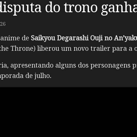
sputa do trono ganha 
026
m anime de
Saikyou Degarashi Ouji no An’yaku
r the Throne) liberou um novo trailer para a 
ória, apresentando alguns dos personagens p
mporada de julho.