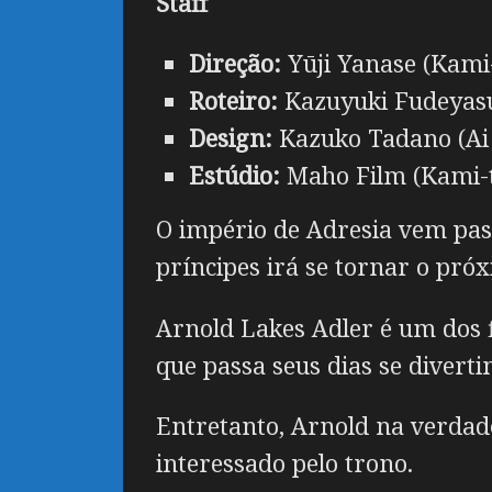
Staff
Direção:
Yūji Yanase (Kami-
Roteiro:
Kazuyuki Fudeyasu 
Design:
Kazuko Tadano (Ai 
Estúdio:
Maho Film (Kami-ta
O império de Adresia vem pas
príncipes irá se tornar o pr
Arnold Lakes Adler é um dos f
que passa seus dias se diver
Entretanto, Arnold na verdade
interessado pelo trono.