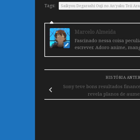
Tags:
Saikyou Degarashi Ouji no An’yaku Teii Aras
Marcelo Almeida
Fascinado nessa coisa pecul
escrever. Adoro anime, mang
HISTÓRIA ANTE
Sony teve bons resultados financ
revela planos de aume