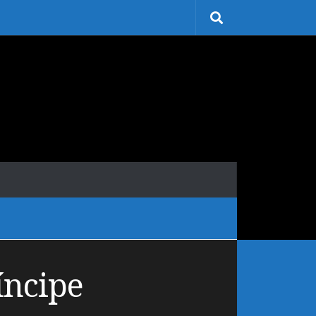
íncipe