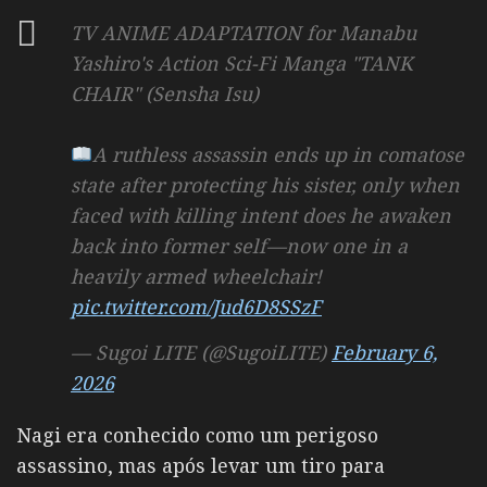
TV ANIME ADAPTATION for Manabu
Yashiro's Action Sci-Fi Manga "TANK
CHAIR" (Sensha Isu)
A ruthless assassin ends up in comatose
state after protecting his sister, only when
faced with killing intent does he awaken
back into former self—now one in a
heavily armed wheelchair!
pic.twitter.com/Jud6D8SSzF
— Sugoi LITE (@SugoiLITE)
February 6,
2026
Nagi era conhecido como um perigoso
assassino, mas após levar um tiro para