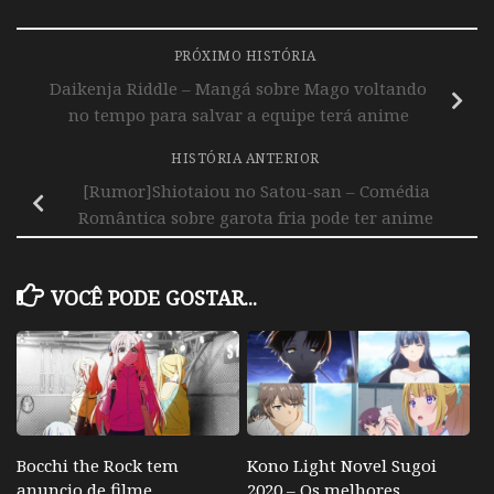
PRÓXIMO HISTÓRIA
Daikenja Riddle – Mangá sobre Mago voltando
no tempo para salvar a equipe terá anime
HISTÓRIA ANTERIOR
[Rumor]Shiotaiou no Satou-san – Comédia
Romântica sobre garota fria pode ter anime
VOCÊ PODE GOSTAR...
Bocchi the Rock tem
Kono Light Novel Sugoi
anuncio de filme
2020 – Os melhores