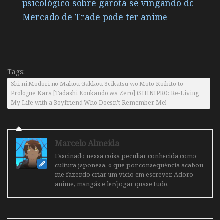
psicológico sobre garota se vingando do
Mercado de Trade pode ter anime
Tags:
Shi ni Modori no Mahou Gakkou Seikatsu wo Moto Koibito to
Prologue Kara [Tadashi Koukando wa Zero] (SHINIPRO: Re-Living
My Life with a Boyfriend Who Doesn't Remember Me)
Marcelo Almeida
Fascinado nessa coisa peculiar conhecida como
cultura japonesa, o que por consequência acabou
me fazendo criar um vicio em escrever. Adoro
anime, mangás e ler/jogar quase tudo.