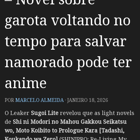
garota voltando no
tempo para salvar
namorado pode ter
anime
POR
MARCELO ALMEIDA
·
JANEIRO 18, 2026
O Leaker
Sugoi Lite
revelou que as light novels
de
Shi ni Modori no Mahou Gakkou Seikatsu
wo, Moto Koibito to Prologue Kara [Tadashi,
Koukando wa Zero]
(SHINIPRO: Re-Living My