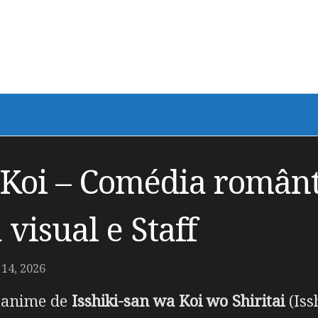
 Koi – Comédia românt
 visual e Staff
14, 2026
m anime de
Isshiki-san wa Koi wo Shiritai
(Iss