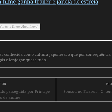
ilme ganha trailer e janela de estreia
n Wants to Know About Love)
iar conhecida como cultura japonesa, o que por consequência
ás e ler/jogar quase tudo.
RIOR
PRÓ
do perseguida por Principe
Sousou no Frieren – 2º t
o de anime