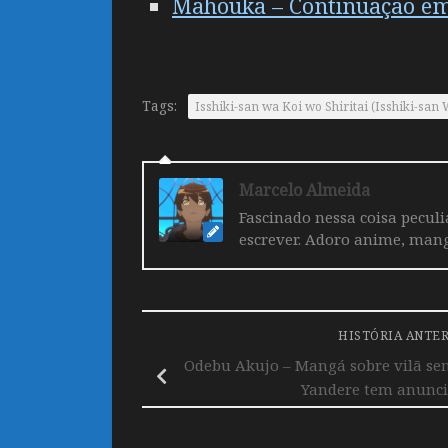
Mahouka – Continuação em f
Tags:
Isshiki-san wa Koi wo Shiritai (Isshiki-sa
Marcelo Almeida
Fascinado nessa coisa pecul
escrever. Adoro anime, mang
HISTÓRIA ANTE
Odebu Akujo – Mangá sobre vilã sen
Yandere tem anunci