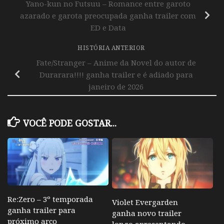
Yano-kun no Futsuu – Romance entre garoto
azarado e garota preocupada ganha trailer com
ED e Data
HISTÓRIA ANTERIOR
Fate/Stranger – Anime da Novel do autor de
Durarara!!!! ganha trailer e é adiado para
janeiro de 2026
VOCÊ PODE GOSTAR...
Re:Zero – 3º temporada
Violet Evergarden
ganha trailer para
ganha novo trailer
próximo arco