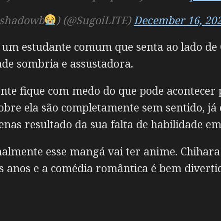
r shadowb
) (@SugoiLITE)
December 16, 20
 um estudante comum que senta ao lado de 
ade sombria e assustadora.
ente fique com medo do que pode acontecer 
sobre ela são completamente sem sentido, já
enas resultado da sua falta de habilidade e
nalmente esse mangá vai ter anime. Chihar
mos anos e a comédia romântica é bem diverti