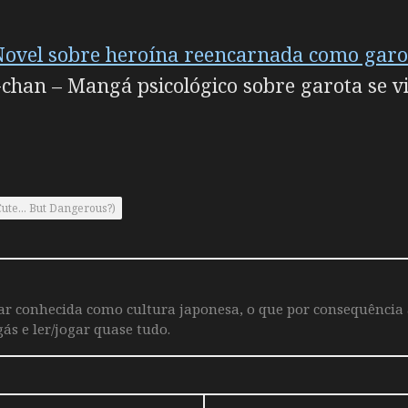
ovel sobre heroína reencarnada como garot
han – Mangá psicológico sobre garota se 
Cute... But Dangerous?)
iar conhecida como cultura japonesa, o que por consequência
ás e ler/jogar quase tudo.