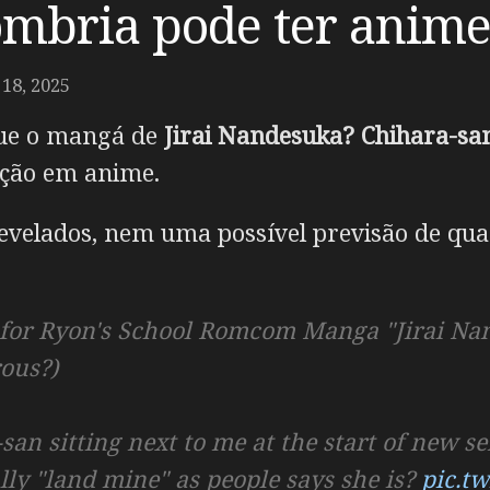
ombria pode ter anim
8, 2025
que o mangá de
Jirai Nandesuka? Chihara-sa
ção em anime.
evelados, nem uma possível previsão de quan
r Ryon's School Romcom Manga "Jirai Nan
ous?)
an sitting next to me at the start of new s
lly "land mine" as people says she is?
pic.t