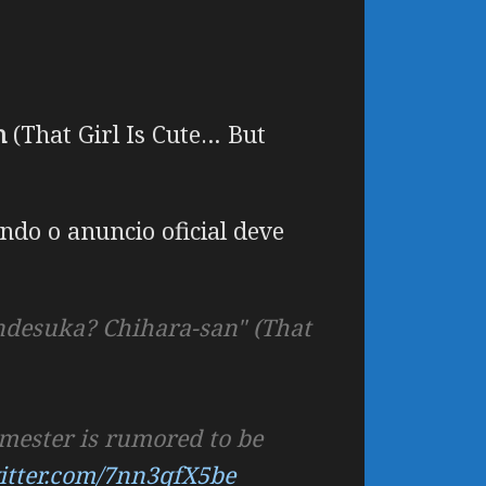
e
n
(That Girl Is Cute… But
do o anuncio oficial deve
desuka? Chihara-san" (That
emester is rumored to be
witter.com/7nn3qfX5be