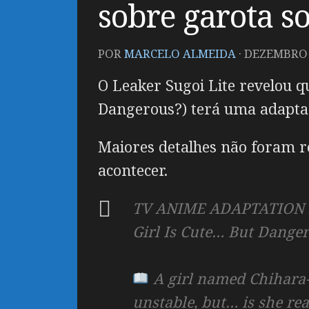
sobre garota s
POR
MARCELO ALMEIDA
·
DEZEMBRO 1
O Leaker Sugoi Lite revelou 
Dangerous?) terá uma adapta
Maiores detalhes não foram r
acontecer.
TV ANIME ADAPTATION fo
Girl Is Cute… But Danger
A girl named Chihara-s
unstable, but… is she rea