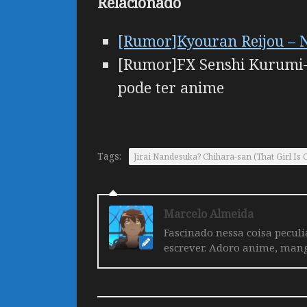
Relacionado
[Rumor]Kyouran Reijou – N
[Rumor]FX Senshi Kurumi-c
pode ter anime
Tags:
Jirai Nandesuka? Chihara-san (That Girl Is 
Marcelo Almeida
Fascinado nessa coisa pecul
escrever. Adoro anime, mang