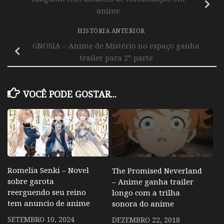
anime
HISTÓRIA ANTERIOR
GNOSIA – Anime de Mistério no espaço ganha
trailer para 2º parte
VOCÊ PODE GOSTAR...
Romelia Senki – Novel
The Promised Neverland
sobre garota
– Anime ganha trailer
reerguendo seu reino
longo com a trilha
tem anuncio de anime
sonora do anime
SETEMBRO 10, 2024
DEZEMBRO 22, 2018