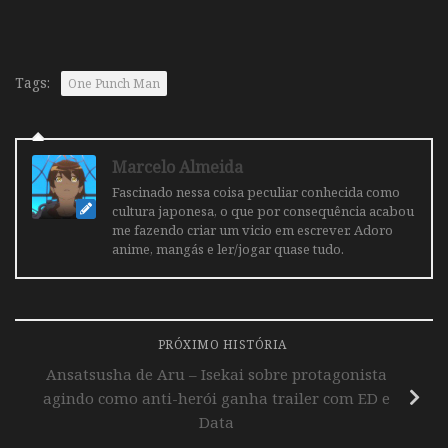
Tags:
One Punch Man
Marcelo Almeida
Fascinado nessa coisa peculiar conhecida como
cultura japonesa, o que por consequência acabou
me fazendo criar um vicio em escrever. Adoro
anime, mangás e ler/jogar quase tudo.
PRÓXIMO HISTÓRIA
Ansatsusha de Aru – Isekai sobre protagonista
agindo como anti-herói ganha trailer com ED e
Data