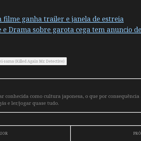
ilme ganha trailer e janela de estreia
 e Drama sobre garota cega tem anuncio d
i-sama (Killed Again Mr. Detective)
iar conhecida como cultura japonesa, o que por consequência
ás e ler/jogar quase tudo.
RIOR
PRÓ