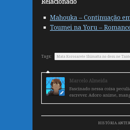
Relacionado
Mahouka – Continuação em f
Toumei na Yoru – Romance
Tags:
Mata Korosarete Shimatta no desu ne Tante
Marcelo Almeida
Fascinado nessa coisa pecul
escrever. Adoro anime, mang
HISTÓRIA ANTE