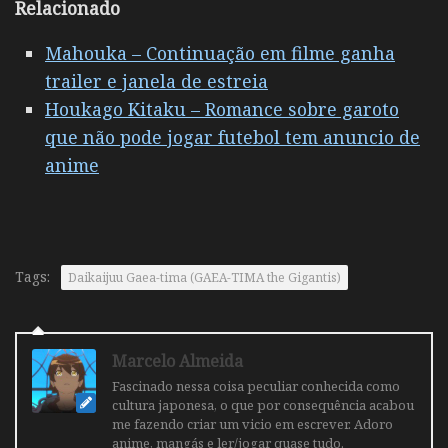
Relacionado
Mahouka – Continuação em filme ganha
trailer e janela de estreia
Houkago Kitaku – Romance sobre garoto
que não pode jogar futebol tem anuncio de
anime
Tags:
Daikaijuu Gaea-tima (GAEA-TIMA the Gigantis)
Marcelo Almeida
Fascinado nessa coisa peculiar conhecida como
cultura japonesa, o que por consequência acabou
me fazendo criar um vicio em escrever. Adoro
anime, mangás e ler/jogar quase tudo.