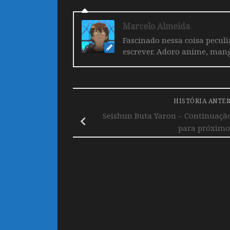
Marcelo Almeida
Fascinado nessa coisa pecul
escrever. Adoro anime, mang
HISTÓRIA ANTE
Seishun Buta Yarou – Continuaçã
para próximo