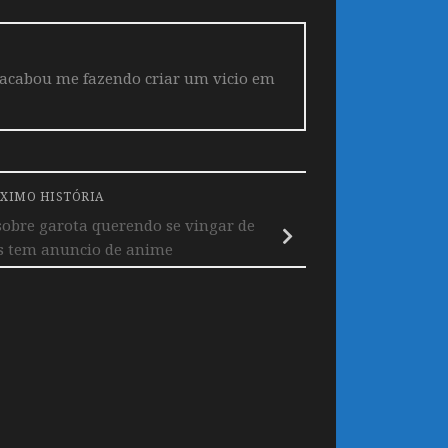
 acabou me fazendo criar um vicio em
XIMO HISTÓRIA
sobre garota querendo se vingar de
ís tem anuncio de anime