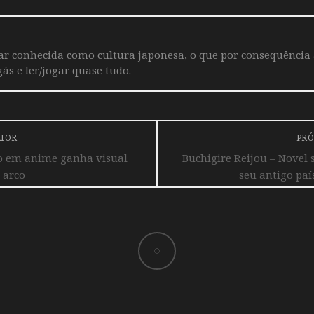
iar conhecida como cultura japonesa, o que por consequência
ás e ler/jogar quase tudo.
RIOR
PRÓ
o em anime ganha visual
Buchigire Reijou – Novel 
 arco
seu antigo pa