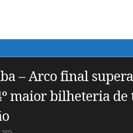
ba – Arco final super
º maior bilheteria de 
ão
 2025