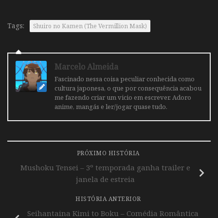
Tags:
Shuiro no Kamen (The Vermillion Mask)
Marcelo Almeida
Fascinado nessa coisa peculiar conhecida como
cultura japonesa, o que por consequência acabou
me fazendo criar um vicio em escrever. Adoro
anime, mangás e ler/jogar quase tudo.
PRÓXIMO HISTÓRIA
Mushoku Tensei – 3º temporada ganha trailer e
janela de estreia
HISTÓRIA ANTERIOR
Seihantaina Kimi to Boku – Comédia Romântica