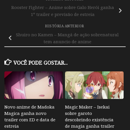
Rooster Fighter – Anime sobre Galo Herói ganha
1º trailer e previsão de estreia
HISTÓRIA ANTERIOR
Shuiro no Kamen – Mangá de ação sobrenatural
tem anuncio de anime
VOCÊ PODE GOSTAR...
Novo anime de Madoka
Magic Maker – Isekai
Magica ganha novo
sobre garoto
trailer com ED e data de
descobrindo existência
estreia
de magia ganha trailer