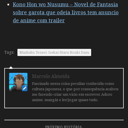
Kono Hon wo Nusumu – Novel de Fantasia
sobre garota que odeia livros tem anuncio
de anime com trailer
Tags:
Mushoku Tensei: Isekai Ittara Honki Dasu
Marcelo Almeida
Fascinado nessa coisa peculiar conhecida como
cultura japonesa, o que por consequência acabou
me fazendo criar um vicio em escrever. Adoro
anime, mangás e ler/jogar quase tudo.
PRÓXIMO HISTÓRIA