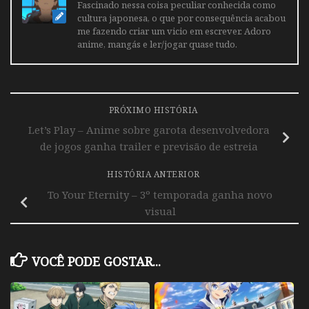
Fascinado nessa coisa peculiar conhecida como
cultura japonesa, o que por consequência acabou
me fazendo criar um vicio em escrever. Adoro
anime, mangás e ler/jogar quase tudo.
PRÓXIMO HISTÓRIA
Let’s Play – Anime sobre garota desenvolvedora
de jogos ganha trailer e previsão de estreia
HISTÓRIA ANTERIOR
To Your Eternity – 3º temporada ganha novo
visual
VOCÊ PODE GOSTAR...