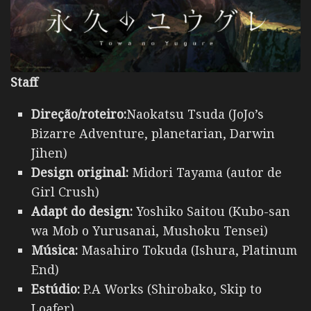
Staff
Direção/roteiro:
Naokatsu Tsuda (JoJo’s
Bizarre Adventure, planetarian, Darwin
Jihen)
Design original:
Midori Tayama (autor de
Girl Crush)
Adapt do design:
Yoshiko Saitou (Kubo-san
wa Mob o Yurusanai, Mushoku Tensei)
Música:
Masahiro Tokuda (Ishura, Platinum
End)
Estúdio:
P.A Works (Shirobako, Skip to
Loafer)