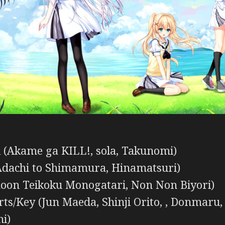
(Akame ga KILL!, sola, Takunomi)
(Adachi to Shimamura, Hinamatsuri)
oon Teikoku Monogatari, Non Non Biyori)
rts/Key (Jun Maeda, Shinji Orito, , Donmaru
i)