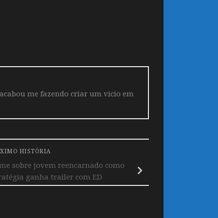
 acabou me fazendo criar um vicio em
XIMO HISTÓRIA
ime sobre jovem reencarnado como
ratégia ganha trailer com ED