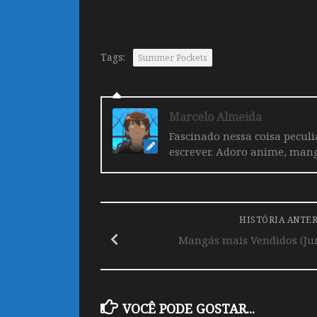
Tags:
Summer Pockets
Marcelo Almeida
Fascinado nessa coisa pecul
escrever. Adoro anime, mang
HISTÓRIA ANTE
Mangás mais Vendidos (Jun
VOCÊ PODE GOSTAR...