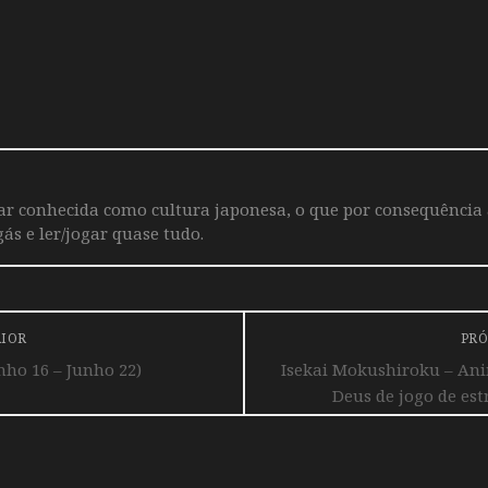
iar conhecida como cultura japonesa, o que por consequência
ás e ler/jogar quase tudo.
RIOR
PRÓ
ho 16 – Junho 22)
Isekai Mokushiroku – An
Deus de jogo de est