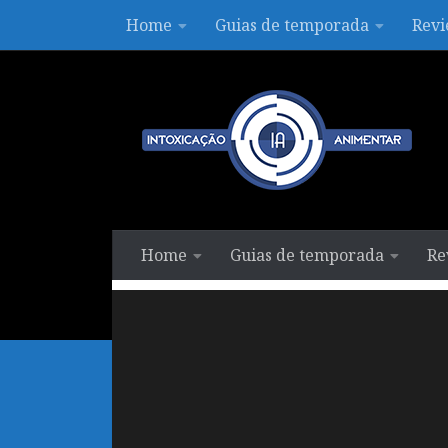
Home
Guias de temporada
Revi
Skip to content
Home
Guias de temporada
Re