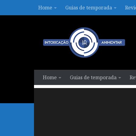
Home
Guias de temporada
Revi
Skip to content
Home
Guias de temporada
Re