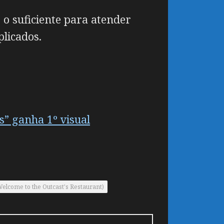
 o suficiente para atender
licados.
s” ganha 1º visual
lcome to the Outcast's Restaurant)