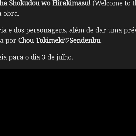
sha Shokudou wo Hirakimasu!
(Welcome to th
a obra.
tória e dos personagens, além de dar uma pr
da por
Chou Tokimeki♡Sendenbu
.
a para o dia 3 de julho.