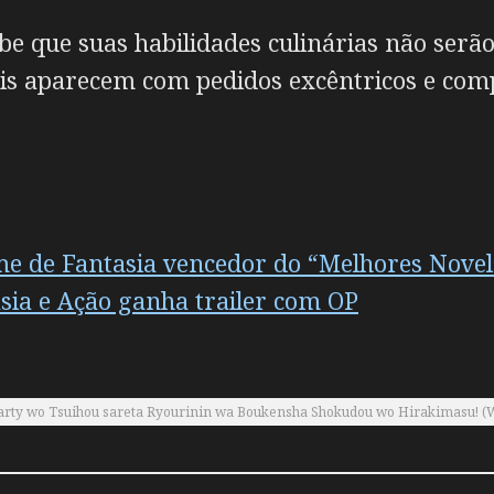
be que suas habilidades culinárias não serão
ais aparecem com pedidos excêntricos e comp
ime de Fantasia vencedor do “Melhores Novel
sia e Ação ganha trailer com OP
arty wo Tsuihou sareta Ryourinin wa Boukensha Shokudou wo Hirakimasu! (We