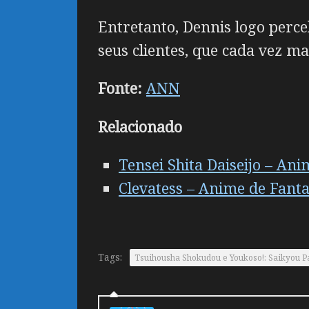
Entretanto, Dennis logo perce
seus clientes, que cada vez m
Fonte:
ANN
Relacionado
Tensei Shita Daiseijo – An
Clevatess – Anime de Fanta
Tags:
Tsuihousha Shokudou e Youkoso!: Saikyou P