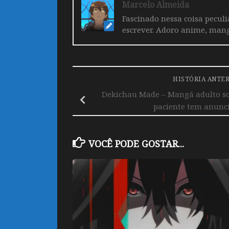
Marcelo Almeida
Fascinado nessa coisa pecul
escrever. Adoro anime, mang
HISTÓRIA ANTE
Dekichau Made – Mangá adulto s
paciente tem anunc
VOCÊ PODE GOSTAR...