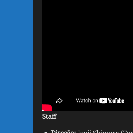
Staff
Direção:
Jouji Shimura (Tam