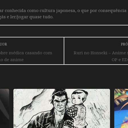
iar conhecida como cultura japonesa, o que por consequência
ás e ler/jogar quase tudo.
RIOR
PRÓ
obre médica casando com
Ruri no Honseki – Anime 
io de anime
OP e ED