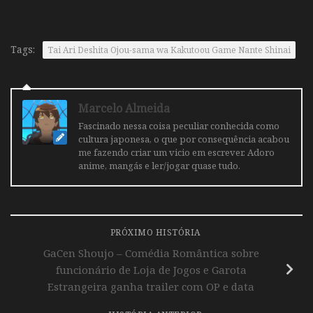
Tags:
Tai Ari Deshita Ojоu-sama wa Kakutоou Game Nante Shinai
Marcelo Almeida
Fascinado nessa coisa peculiar conhecida como
cultura japonesa, o que por consequência acabou
me fazendo criar um vicio em escrever. Adoro
anime, mangás e ler/jogar quase tudo.
PRÓXIMO HISTÓRIA
GaCen Shoujo – Comédia Romântica sobre
funcionário de Loja de Jogos e Garota
Estrangeira ganha trailer com OP e data