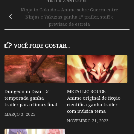
HISTÓRIA ANTERIOR
Ninja to Gokudo – Anime sobre Guerra entre
Ninjas e Yakuzas ganha 1º trailer, staff e
previsão de estreia
VOCÊ PODE GOSTAR...
Dungeon ni Deai – 5º
METALLIC ROUGE –
temporada ganha
Anime original de ficção
trailer para clímax final
científica ganha trailer
com música tema
MARÇO 3, 2025
NOVEMBRO 21, 2023