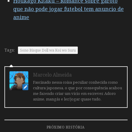
Houkago Kitaku – Romance sobre garoto
que não pode jogar futebol tem anuncio de
anime
Tags:
Sono Bisque Doll wa Koi wo Suru
Marcelo Almeida
Fascinado nessa coisa peculiar conhecida como
cultura japonesa, o que por consequência acabou
me fazendo criar um vicio em escrever. Adoro
anime, mangás e ler/jogar quase tudo.
PRÓXIMO HISTÓRIA