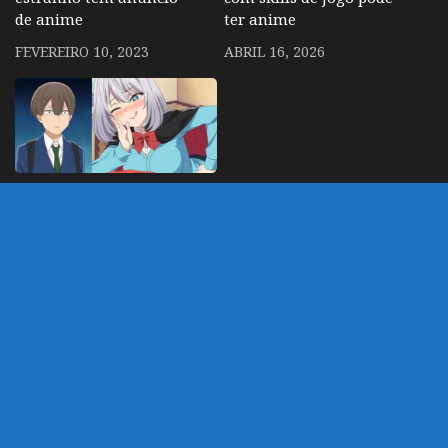
de anime
ter anime
FEVEREIRO 10, 2023
ABRIL 16, 2026
Magical Sempai –
Comédia ecchi ganha
trailer e sai em Julho
2019
MARÇO 19, 2019
DEIXE UM COMENTÁRIO
Você precisa fazer o
login
para publicar um
comentário.