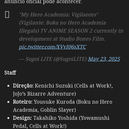
anuncio oficial pode acontecer.
"My Hero Academia: Vigilantes"
(Vigilante: Boku no Hero Academia
Illegals) TV ANIME SEASON 2 currently in
development at Studio Bones Film.
pic.twitter.com/XVvI06sXTC
— Sugoi LITE (@SugoiLITE)
May 23, 2025
Staff
Direção:
Kenichi Suzuki (Cells at Work!,
JoJo’s Bizarre Adventure)
Roteiro:
Yousuke Kuroda (Boku no Hero
Academia, Goblin Slayer)
Design:
Takahiko Yoshida (Yowamushi
Pedal, Cells at Work!)