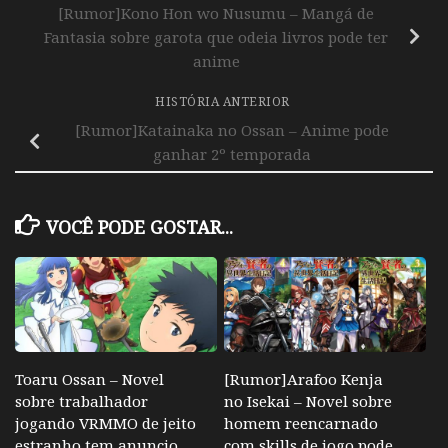
[Rumor]Kono Hon wo Nusumu – Mangá de
Fantasia sobre garota que odeia livros pode ter
anime
HISTÓRIA ANTERIOR
[Rumor]Katainaka no Ossan – Anime pode
ganhar 2º temporada
VOCÊ PODE GOSTAR...
Toaru Ossan – Novel
[Rumor]Arafoo Kenja
sobre trabalhador
no Isekai – Novel sobre
jogando VRMMO de jeito
homem reencarnado
estranho tem anuncio
com skills de jogo pode