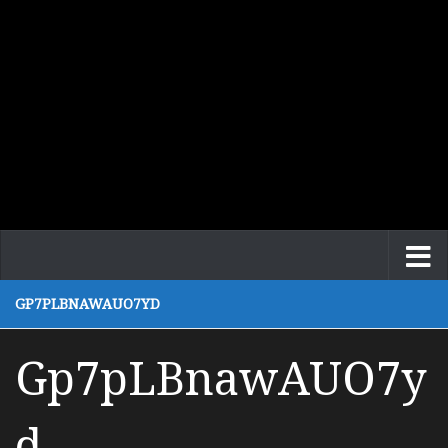
GP7PLBNAWAUO7YD
Gp7pLBnawAUO7y
d