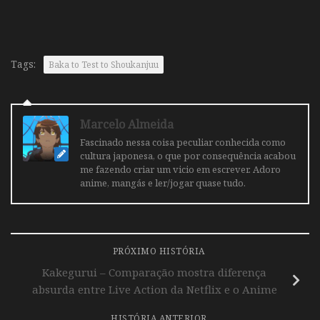
Tags:
Baka to Test to Shoukanjuu
Marcelo Almeida
Fascinado nessa coisa peculiar conhecida como
cultura japonesa, o que por consequência acabou
me fazendo criar um vicio em escrever. Adoro
anime, mangás e ler/jogar quase tudo.
PRÓXIMO HISTÓRIA
Kakegurui – Comparação mostra diferença
absurda entre Live Action da Netflix e o Anime
HISTÓRIA ANTERIOR