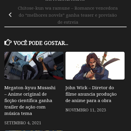
Chitose-kun wa ramune – Romance vencedora
do “melhores novels” ganha teaser e previsão
de estreia
VOCÊ PODE GOSTAR...
Megaton-kyuu Musashi
John Wick – Diretor do
– Anime original de
filme anuncia produção
ficção científica ganha
de anime para a obra
trailer de ação com
NOVEMBRO 11, 2023
música tema
SETEMBRO 4, 2021