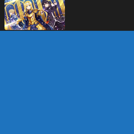
Sword Art Online 3
confirmado como split
cour (2×24)
OUTUBRO 6, 2018
DEIXE UM COMENTÁRIO
Você precisa fazer o
login
para publicar um
comentário.
customizado por Marco