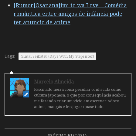
[Rumor]Osananajimi to wa Love – Comédia
romântica entre amigos de infância pode
ter anuncio de anime
Tags:
Gimai Seikatsu (Days With My Stepsister)
Marcelo Almeida
Fascinado nessa coisa peculiar conhecida como
cultura japonesa, o que por consequência acabou
me fazendo criar um vicio em escrever. Adoro
anime, mangás e ler/jogar quase tudo.
PRÓXIMO HISTÓRIA