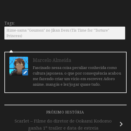
Tags:
Hime-sama "Goumon" no Jikan Desu (Tis Time for "Torture"
Princess)
Marcelo Almeida
Fascinado nessa coisa peculiar conhecida como
cultura japonesa, o que por consequência acabou
me fazendo criar um vicio em escrever. Adoro
anime, mangás e ler/jogar quase tudo.
PRÓXIMO HISTÓRIA
Scarlet – Filme do diretor de Ookami Kodomo
ganha 1º trailer e data de estreia