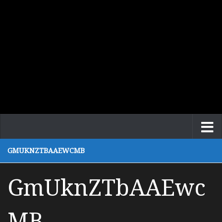
GMUKNZTBAAEWCMB
GmUknZTbAAEwc
MB