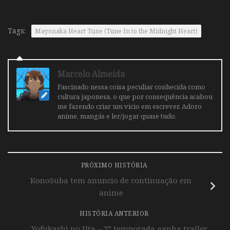
Tags:
Mayonaka Heart Tune (Tune In to the Midnight Heart)
Marcelo Almeida
Fascinado nessa coisa peculiar conhecida como
cultura japonesa, o que por consequência acabou
me fazendo criar um vicio em escrever. Adoro
anime, mangás e ler/jogar quase tudo.
PRÓXIMO HISTÓRIA
KonoSuba tem anuncio de continuação em
anime
HISTÓRIA ANTERIOR
Yofukashi no Uta – 2º temporada ganha trailer