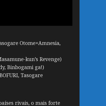
 Tasogare Otome×Amnesia,
, Masamune-kun’s Revenge)
y, Binbogami ga!)
 BOFURI, Tasogare
ses rivais, o mais forte