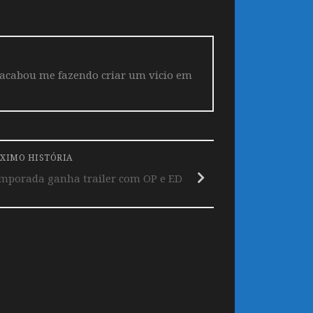
 acabou me fazendo criar um vicio em
XIMO HISTÓRIA
emporada ganha trailer com OP e ED