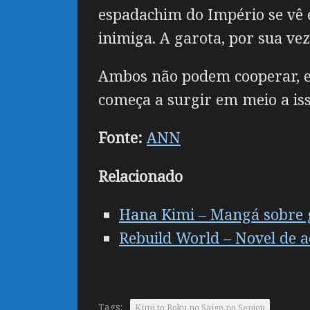
espadachim do Império se vê 
inimiga. A garota, por sua ve
Ambos não podem cooperar, e 
começa a surgir em meio a iss
Fonte:
ANN
Relacionado
Hana Kimi – Mangá sobre 
Rebuild World – Novel de 
Tags:
Kimi to Boku no Saigo no Senjou