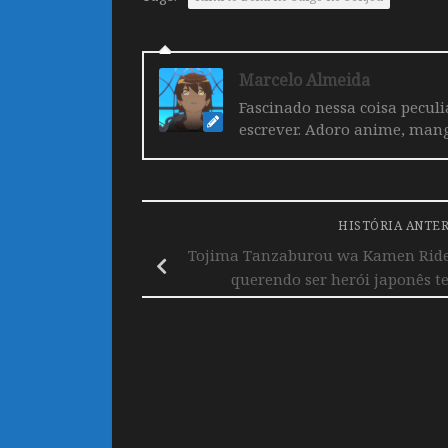
Marcelo Almeida
Fascinado nessa coisa pecul
escrever. Adoro anime, mang
HISTÓRIA ANTE
Tojima Tanzaburou wa Kamen Rid
querendo ser herói japonês 