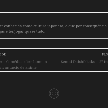
iar conhecida como cultura japonesa, o que por consequência
ás e ler/jogar quase tudo.
RIOR
PRÓ
er – Comédia sobre homem
Sentai Daishikkaku – 2º t
tem anuncio de anime