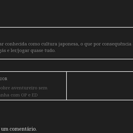
iar conhecida como cultura japonesa, o que por consequência
ás e ler/jogar quase tudo.
RIOR
sobre aventureiro sem
anha com OP e ED
 um comentário.