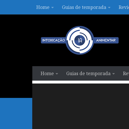
Home
Guias de temporada
Revi
Skip to content
Home
Guias de temporada
Re