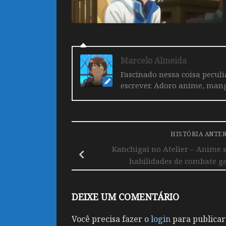
Marcelo Almeida
Fascinado nessa coisa pecul
escrever. Adoro anime, mang
HISTÓRIA ANTE
Kanchigai no Atelier – Anime 
habilidades de combate g
DEIXE UM COMENTÁRIO
Você precisa fazer o
login
para publicar