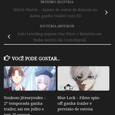
PRÓXIMO HISTÓRIA
Witch Watch – Anime do autor de Kanata no
Astra ganha trailer com ED
HISTÓRIA ANTERIOR
Solo Leveling supera One Piece e Kimetsu no
Yaiba dentro da Crunchyroll
VOCÊ PODE GOSTAR...
Youkoso Jitsuryouku –
Blue Lock – Filme spin-
2º temporada ganha
off ganha trailer e
trailer, sai em julho e
previsão de estreia
tem 3º season