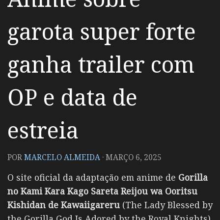
garota super forte
ganha trailer com
OP e data de
estreia
POR
MARCELO ALMEIDA
·
MARÇO 6, 2025
O site oficial da adaptação em anime de
Gorilla
no Kami Kara Kago Sareta Reijou wa Ooritsu
Kishidan de Kawaiigareru
(The Lady Blessed by
the Gorilla God Is Adored by the Royal Knights)