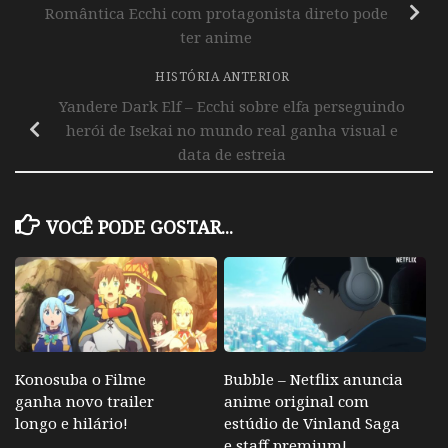
Romântica Ecchi com protagonista direto pode
ter anime
HISTÓRIA ANTERIOR
Yandere Dark Elf – Ecchi sobre elfa perseguindo
herói de Isekai no mundo real ganha visual e
data de estreia
VOCÊ PODE GOSTAR...
Konosuba o Filme
Bubble – Netflix anuncia
ganha novo trailer
anime original com
longo e hilário!
estúdio de Vinland Saga
e staff premium!