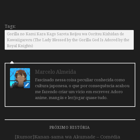
Tags:
Gorilla no Kami Kara Kago Sareta Reijou wa Ooritsu Kishidan de
Kawaiigareru (The Lady Blessed by the Gorilla God Is Adored by the
Royal Knights)
Marcelo Almeida
Fascinado nessa coisa peculiar conhecida como
cultura japonesa, o que por consequência acabou
me fazendo criar um vicio em escrever. Adoro
anime, mangás e ler/jogar quase tudo.
PRÓXIMO HISTÓRIA
[Rumor]Kanan-sama wa Akumade – Comédia