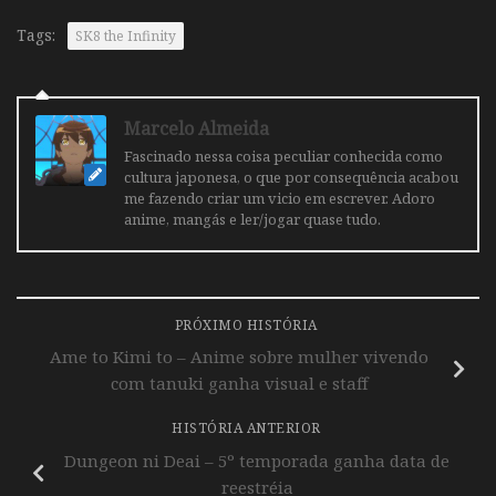
Tags:
SK8 the Infinity
Marcelo Almeida
Fascinado nessa coisa peculiar conhecida como
cultura japonesa, o que por consequência acabou
me fazendo criar um vicio em escrever. Adoro
anime, mangás e ler/jogar quase tudo.
PRÓXIMO HISTÓRIA
Ame to Kimi to – Anime sobre mulher vivendo
com tanuki ganha visual e staff
HISTÓRIA ANTERIOR
Dungeon ni Deai – 5º temporada ganha data de
reestréia