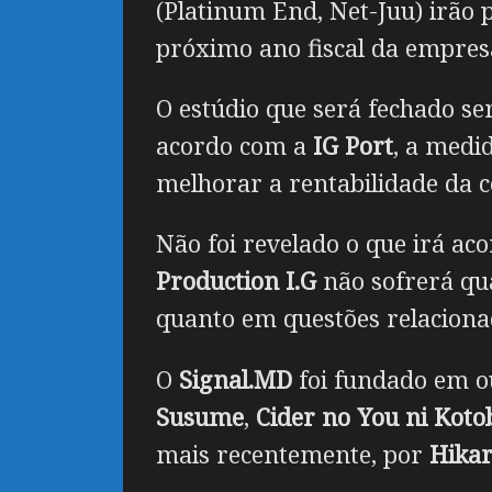
(Platinum End, Net-Juu) irão 
próximo ano fiscal da empres
O estúdio que será fechado se
acordo com a
IG Port
, a medi
melhorar a rentabilidade da
Não foi revelado o que irá ac
Production I.G
não sofrerá qua
quanto em questões relacionad
O
Signal.MD
foi fundado em o
Susume
,
Cider no You ni Kot
mais recentemente, por
Hikar