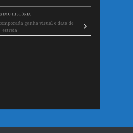
XIMO HISTÓRIA
 temporada ganha visual e data de
estreia