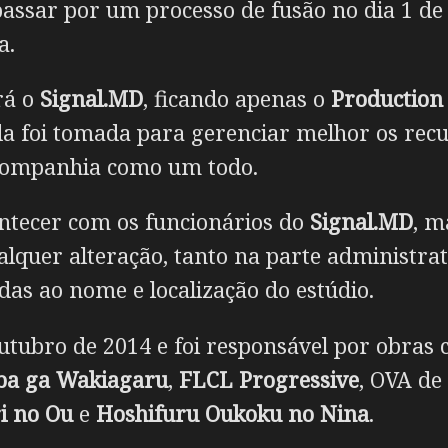
passar por um processo de fusão no dia 1 de 
a.
rá o
Signal.MD
, ficando apenas o
Production 
da foi tomada para gerenciar melhor os recu
 companhia como um todo.
ontecer com os funcionários do
Signal.MD
, m
lquer alteração, tanto na parte administrat
as ao nome e localização do estúdio.
utubro de 2014 e foi responsável por obras
oba ga Wakiagaru
,
FLCL Progressive
, OVA de
i no Ou
e
Hoshifuru Oukoku no Nina
.