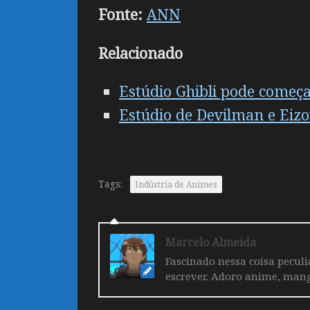
Fonte:
ANN
Relacionado
Estúdio Ghibli pode começ
Estúdio de Devilman e Eiz
Tags:
Indústria de Animes
Marcelo Almeida
Fascinado nessa coisa pecul
escrever. Adoro anime, mang