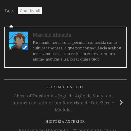
Tags:
Crunchyroll
Marcelo Almeida
Fascinado nessa coisa peculiar conhecida como
cultura japonesa, o que por consequência acabou
me fazendo criar um vicio em escrever. Adoro
anime, mangás e ler/jogar quase tudo.
PRÓXIMO HISTÓRIA
Ghost of Tsushima – Jogo de Ação da Sony tem
anuncio de anime com Roteirista de Fate/Zero e
Madoka
HISTÓRIA ANTERIOR
Kusuriya no Hitorigoto – 2º temporada ganha