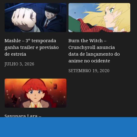
Mashle – 3º temporada
Burn the Witch –
ganha trailer e previsão
Crunchyroll anuncia
de estreia
data de lançamento do
anime no ocidente
JULHO 3, 2026
SETEMBRO 19, 2020
Sayonara Lara –
Pequena Sereia do
Estúdio de Tate no
Yuusha ganha trailer e