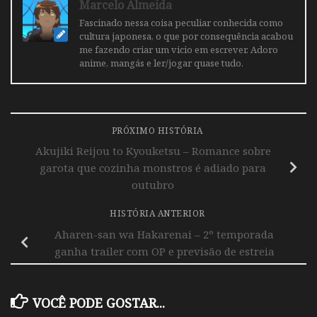
Marcelo Almeida
Fascinado nessa coisa peculiar conhecida como
cultura japonesa, o que por consequência acabou
me fazendo criar um vicio em escrever. Adoro
anime, mangás e ler/jogar quase tudo.
PRÓXIMO HISTÓRIA
Akujiki Reijou to Kyouketsu – Romance sobre
garota que cozinha monstros é adiado para
outubro
HISTÓRIA ANTERIOR
Aharen-san wa Hakarenai – 2º temporada
ganha trailer com OP e previsão de estreia
VOCÊ PODE GOSTAR...