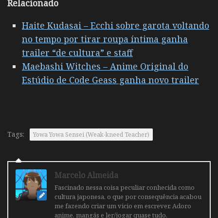
Relacionado
Haite Kudasai – Ecchi sobre garota voltando
no tempo por tirar roupa íntima ganha
trailer “de cultura” e staff
Maebashi Witches – Anime Original do
Estúdio de Code Geass ganha novo trailer
Tags:
Yowa Yowa Sensei (Weak-kneed Teacher)
Marcelo Almeida
Fascinado nessa coisa peculiar conhecida como
cultura japonesa, o que por consequência acabou
me fazendo criar um vicio em escrever. Adoro
anime, mangás e ler/jogar quase tudo.