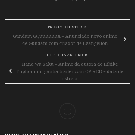
PRÓXIMO HISTÓRIA
Gundam GQuuuuuuX – Anunciado novo anime
de Gundam com criador de Evangelion
HISTÓRIA ANTERIOR
Hana wa Saku – Anime da autora de Hibike
Euphonium ganha trailer com OP e ED e data de
estreia