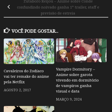
Zutaboro Reijou – Anime sobre Conde
confundindo noivado ganha 1º trailer, staff e
previsão de estreia
VOCÊ PODE GOSTAR...
Vampire Dormitory –
Cavaleiros do Zodíaco
Anime sobre garota
vai ter remake do anime
vivendo em dormitório
pela Netflix
de vampiros ganha
AGOSTO 2, 2017
visual e data
MARÇO 9, 2024