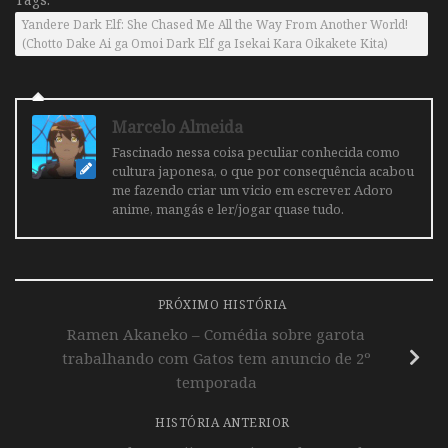
Yandere Dark Elf: She Chased Me All the Way From Another World!
(Chotto Dake Ai ga Omoi Dark Elf ga Isekai Kara Oikakete Kita)
Marcelo Almeida
Fascinado nessa coisa peculiar conhecida como
cultura japonesa, o que por consequência acabou
me fazendo criar um vicio em escrever. Adoro
anime, mangás e ler/jogar quase tudo.
PRÓXIMO HISTÓRIA
Ramen Akaneko – Comédia sobre garota
trabalhando com Gatos tem anuncio de 2º
temporada
HISTÓRIA ANTERIOR